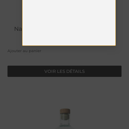
Naturæ Gin - Fructetum Astucciato
€
49.00
Ajouter au panier
VOIR LES DÉTAILS