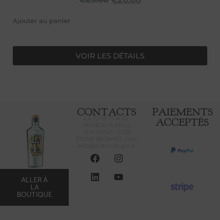
Ajouter au panier
VOIR LES DÉTAILS
CONTACTS
PAIEMENTS
LA CIVETTA DI
ACCEPTÉS
MINERVA SRLS
VIA VOLPI 27/B
21050 BESANO (VA)
info@naturaegin.it
ALLER À
LA
BOUTIQUE