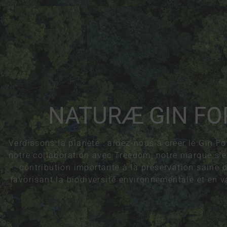
NATURÆ GIN FO
Verdissons la planète : aidez-nous à créer le Gin F
notre collaboration avec Treedom, notre marque s'
contribution importante à la préservation saine d
favorisant la biodiversité environnementale et en val