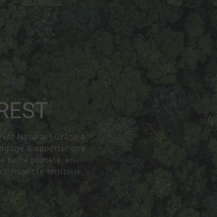
REST
orest Naturæ ! Grâce à
engage à apporter une
e notre planète, en
orisant le territoire.