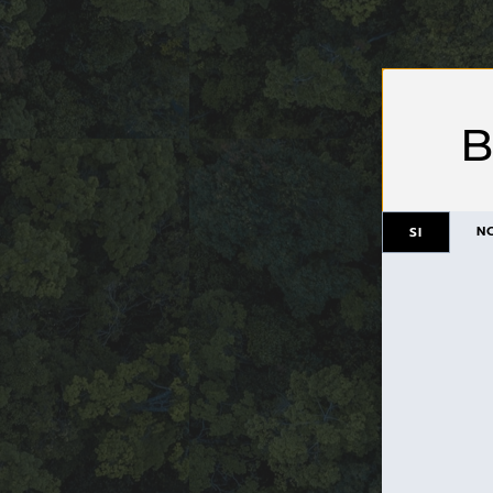
B
N
SI