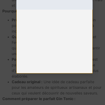
et citronné.
Pourquoi choisir le Kit Party Basic - Herbarium :
Prêt à l'emploi :
Tout ce dont vous avez besoin
pour préparer de délicieux Gin Tonics est déjà
inclus dans le kit.
Qualité supérieure :
Les toniques Herbarium et
Fever-Tree sont des produits de la plus haute
qualité, soigneusement sélectionnés pour garantir
une expérience gustative unique.
Polyvalence :
Le Basic Party Kit - Herbarium est
parfait pour toutes les occasions, qu'il s'agisse
d'un simple apéritif entre amis ou d'une fête plus
élaborée.
Cadeau original :
Une idée de cadeau parfaite
pour les amateurs de spiritueux artisanaux et pour
ceux qui veulent découvrir de nouvelles saveurs.
Comment préparer le parfait Gin Tonic :