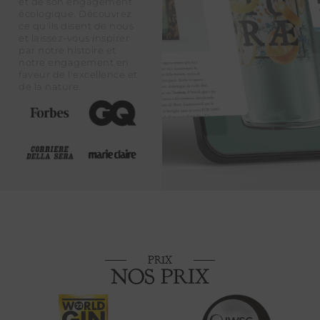
et de son engagement
écologique. Découvrez
ce qu'ils disent de nous
et laissez-vous inspirer
par notre histoire et
notre engagement en
faveur de l'excellence et
de la nature.
PRIX
NOS PRIX