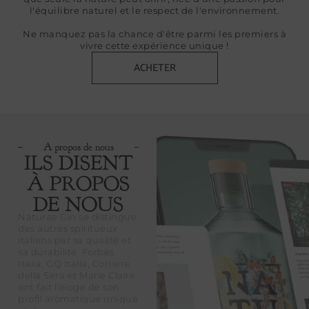
l'équilibre naturel et le respect de l'environnement.
Ne manquez pas la chance d'être parmi les premiers à
vivre cette expérience unique !
ACHETER
A propos de nous
ILS DISENT
À PROPOS
DE NOUS
Naturae Gin se distingue
des autres spiritueux
italiens par sa qualité et
sa durabilité. Forbes
Italia, GQ Italia, Corriere
della Sera et Marie Claire
ont fait l'éloge de son
profil aromatique unique