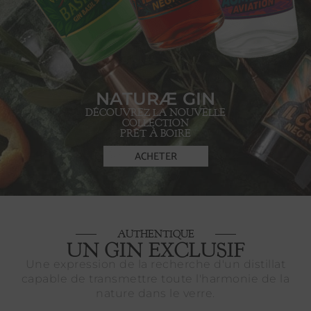
NATURÆ GIN
DÉCOUVREZ LA NOUVELLE
COLLECTION
PRÊT À BOIRE
ACHETER
AUTHENTIQUE
UN GIN EXCLUSIF
Une expression de la recherche d'un distillat
capable de transmettre toute l'harmonie de la
nature dans le verre.