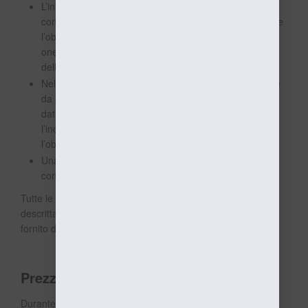
L’invio dell’ordine da parte dell’utente determina la
conclusione del contratto e fa sorgere in capo all’Utente
l’obbligo di pagare prezzo, tasse ed eventuali ulteriori
oneri e spese, così come specificato nella pagina
dell’ordine.
Nel caso in cui il Prodotto acquistato richieda un'azione
da parte dell’Utente, come la fornitura di informazioni o
dati personali, specificazioni o richieste particolari,
l’inoltro dell’ordine costituisce in capo all’Utente anche
l’obbligo di collaborare di conseguenza.
Una volta inoltrato l’ordine, agli Utenti sarà inviata una
conferma di ricezione dell’ordine.
Tutte le notifiche relative alla procedura d’acquisto sopra
descritta saranno inviate all’indirizzo di posta elettronica
fornito dall’Utente a tal fine.
Prezzi
Durante la procedura d’acquisto e prima dell’inoltro