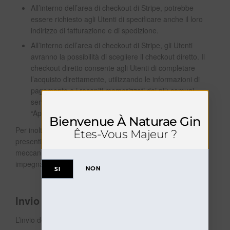
All’interno dell’area di checkout di Stripe, potrebbe
essere richiesto agli Utenti di specificare anche il loro
indirizzo di fatturazione e di spedizione.
All’interno dell’area di checkout di Stripe, gli Utenti
avranno la possibilità di scegliere il checkout diretto. Il
checkout diretto consente agli Utenti di completare
l’acquisto direttamente, utilizzando le informazioni di
pagamento e i recapiti memorizzati dai più comuni
servizi online di gestione dei pagamenti (come
“ApplePay”, “Google Pay”, “Microsoft Pay”).
Bienvenue À Naturae Gin
Per inoltrare l’ordine, gli Utenti sono tenuti ad accettare i
Êtes-Vous Majeur ?
presenti Termini e ad utilizzare il rispettivo pulsante o
meccanismo su questa Applicazione, in tal modo,
impegnandosi a pagare il prezzo concordato.
NON
SI
Invio dell’ordine
L’invio dell’ordine comporta quanto segue: