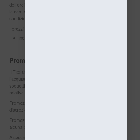
dell’ordine, gli Utenti vengono debitamente informati di tutte
le commissioni, tasse e costi (comprese eventuali spese di
spedizione) che saranno loro addebitati.
I prezzi su questa Applicazione:
includono tutte le commissioni, tasse e costi applicabili.
Promozioni e sconti
Il Titolare potrebbe offrire sconti o promozioni speciali per
l’acquisto dei Prodotti. Tali promozioni o sconti sono sempre
soggetti ai requisiti ed a termini e condizioni previste nella
relativa sezione di questa Applicazione.
Promozioni e offerte sono sempre concesse a sola
discrezione del Titolare.
Promozioni o sconti ripetuti o periodici non costituiscono
alcuna pretesa o diritto azionabili dagli Utenti in futuro.
A seconda dei casi, sconti e promozioni valgono per un