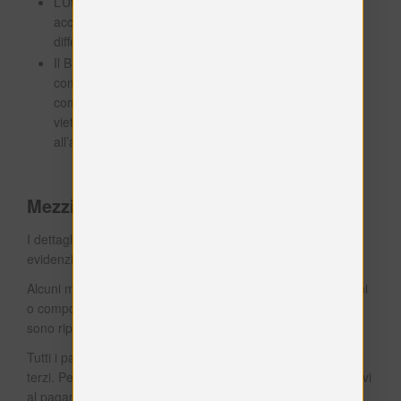
L’Utente non ha diritto ad alcun
accredito/rimborso/compensazione nel caso vi sia
differenza tra il valore del Buono e il valore riscattato;
Il Buono è da intendersi esclusivamente ad uso non
commerciale. La riproduzione, contraffazione e
commercializzazione del Buono sono severamente
vietate, così come qualsiasi attività illecita connessa
all’acquisto e/o utilizzo del Buono.
Mezzi di pagamento
I dettagli relativi ai mezzi di pagamento accettati sono
evidenziati durante la procedura d’acquisto.
Alcuni mezzi di pagamento sono legati ad ulteriori condizioni
o comportano costi aggiuntivi. Le informazioni dettagliate
sono riportate nella relativa sezione di questa Applicazione.
Tutti i pagamenti vengono gestiti autonomamente da servizi
terzi. Pertanto, questa Applicazione non raccoglie dati relativi
al pagamento – quali numeri di carta di credito – ma riceve