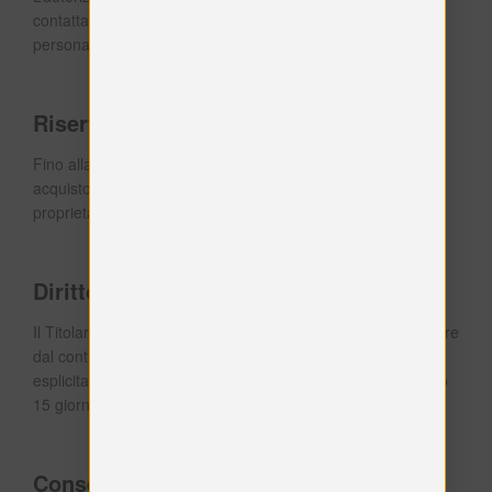
contattando il Titolare o modificando le impostazioni
personali di PayPal.
Riserva di proprietà
Fino alla ricezione del pagamento del prezzo integrale di
acquisto da parte del Titolare, l’Utente non acquista la
proprietà dei Prodotti ordinati.
Diritto contrattuale di recesso
Il Titolare concede agli Utenti il diritto contrattuale di recedere
dal contratto d’acquisto secondo i termini e le condizioni
esplicitati nella relativa sezione di questa Applicazione entro
15 giorni dalla conclusione del contratto.
Consegna