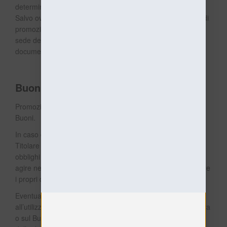
determinato periodo di tempo o fino ad esaurimento scorte.
Salvo ove diversamente specificato, le limitazioni di tempo di
promozioni e sconti si intendono riferite al fuso orario della
sede del Titolare, come indicata nei recapiti in questo
documento.
Buoni
Promozioni e sconti possono essere offerti sotto forma di
Buoni.
In caso di violazione delle condizioni applicabili ai Buoni, il
Titolare può legittimamente rifiutare di adempiere ai propri
obblighi contrattuali e si riserva espressamente il diritto di
agire nelle opportune sedi anche giudiziarie al fine di tutelare
i propri diritti e interessi.
Eventuali disposizioni aggiuntive o divergenti applicabili
all’utilizzo dei Buoni riportate nella relativa pagina informativa
o sul Buono stesso prevalgono in ogni caso, a prescindere