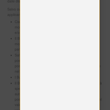
dalle disposizioni che seguono.
Salvo ove diversamente specificato, le seguenti regole si
applicano all’utilizzo dei Buoni:
Ciascun Buono è valido solo se utilizzato secondo le
modalità e nel periodo di tempo specificati sul sito web
e/o sul Buono;
Il Buono può essere riscattato solo integralmente al
momento dell’acquisto – non è consentito l’utilizzo
parziale;
Salvo ove diversamente specificato, i Buoni monouso
possono essere riscattati una sola volta per acquisto e
possono pertanto essere riscattati una sola volta anche
nel caso di acquisti rateizzati;
I Buoni non sono cumulabili;
Il Buono deve essere utilizzato entro il termine di validità
specificato. Scaduto il termine, il Buono sarà
automaticamente annullato. Resta esclusa qualsiasi
possibilità di rivendicare diritti, compreso al rimborso del
valore del Buono;