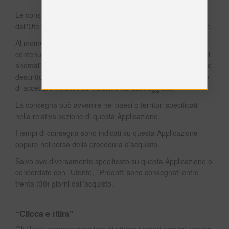
Le consegne vengono effettuate all'indirizzo indicato
dall'Utente e con le modalità indicate nel riepilogo dell'ordine.
Al momento della consegna, gli Utenti devono verificare il
contenuto del pacco e segnalare tempestivamente eventuali
anomalie ai recapiti riportati nel presente documento o come
descritto nella bolla di consegna. Gli Utenti possono rifiutare
di accettare il pacco se visibilmente danneggiato.
La consegna può avvenire nei paesi o territori specificati
nella relativa sezione di questa Applicazione.
I tempi di consegna sono indicati su questa Applicazione
oppure nel corso della procedura d’acquisto.
Salvo ove diversamente specificato su questa Applicazione o
concordato con l’Utente, i Prodotti sono consegnati entro
trenta (30) giorni dall’acquisto.
“Clicca e ritira”