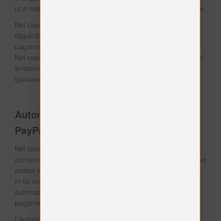
una notifica una volta che il pagamento è andato a buon fine.
Nel caso in cui il pagamento effettuato con uno dei mezzi
disponibili fallisca o venga rifiutato dal fornitore di servizi di
pagamento, il Titolare non è obbligato a eseguire l’ordine.
Nel caso in cui il pagamento non vada a buon fine, il Titolare
si riserva il diritto di richiedere all'Utente il rimborso di
qualsiasi spesa o danno correlato.
Autorizzazione per pagamenti futuri via
PayPal
Nel caso in cui l’Utente autorizzi la funzione PayPal che
consente acquisti futuri, questa Applicazione memorizzerà un
codice identificativo collegato all’account PayPal dell’Utente.
In tal modo questa Applicazione potrà elaborare
automaticamente i pagamenti per acquisti futuri o per il
pagamento di rate periodiche di un acquisto pregresso.
L’autorizzazione può essere revocata in ogni momento