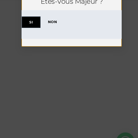
Êtes-Vous Majeur ?
NON
SI