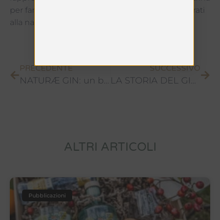
per far conoscere al pubblico il brand di gin ispirati
alla natura.
PRECEDENTE
SUCCESSIVO
NATURÆ GIN: un brand green
LA STORIA DEL GIN: dalle origini ai giorni nostri
ALTRI ARTICOLI
Pubblicazioni