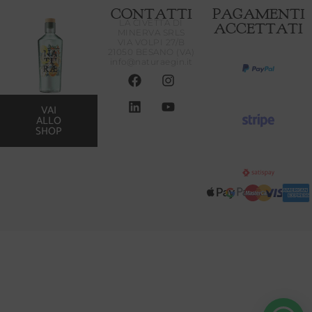
CONTATTI
PAGAMENTI
LA CIVETTA DI
ACCETTATI
MINERVA SRLS
VIA VOLPI 27/B
21050 BESANO (VA)
info@naturaegin.it
VAI
ALLO
SHOP