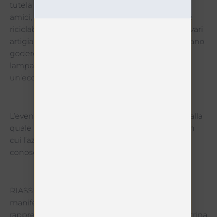
tutela e della salvaguardia dell’ambiente: i due
amici, anziché gettarle (seppur completamente
riciclabili), hanno deciso di contattare sui social vari
artigiani e hobbisti e donarle loro, affinché possano
godere di una nuova vita, magari sottoforma di
lampade, bicchieri o vasi, il tutto nell’ottica di
un’economia circolare.
L’evento si è rivelato un’occasione unica, grazie alla
quale Besano, il piccolo comune del varesotto in
cui l’azienda è stata fondata, ha potuto farsi
conoscere in tutto il Paese.
RIASSUNTO: Identità Golose, una delle prime
manifestazioni tenutesi dopo il lockdown, ha
rappresentato per Naturæ Gin un’eccellente vetrina