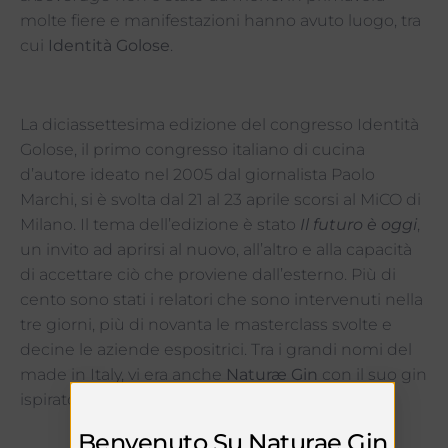
molte fiere e manifestazioni hanno avuto luogo, tra
cui
Identità Golose
.
La diciassettesima edizione del congresso Identità
Golose, il primo congresso italiano di cucina
d’autore ideato nel 2005 dal giornalista Paolo
Marchi, si è svolta dal 21 al 23 aprile scorsi al MiCO di
Milano. Il tema dell’edizione è stato
Il futuro è oggi
,
un invito ad aprirsi al nuovo, all’altro e alla capacità
di accettare ciò che proviene dall’esterno. Più di
cento sono stati i relatori che sono intervenuti nella
tre giorni, più di novanta le masterclass svolte e
decine le aziende espositrici. Tra i grandi nomi del
made in Italy, vi era anche
Naturæ Gin
con il suo gin
ispirato alla natura, Fructetum.
Benvenuto Su Naturae Gin