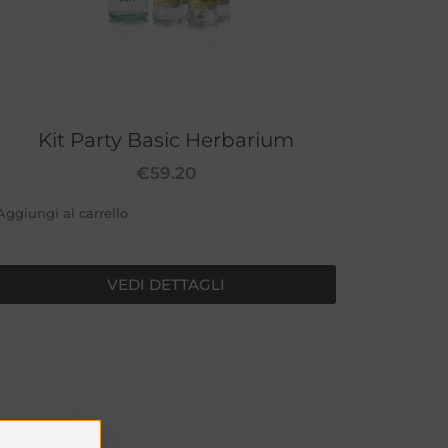
Kit Party Basic Herbarium
€
59.20
Aggiungi al carrello
VEDI DETTAGLI