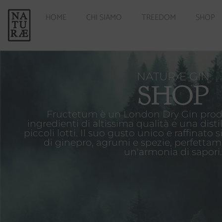
HOME
CHI SIAMO
TREEDOM
SHOP
NATURÆ GIN
SHOP
Fructetum è un London Dry Gin prodot
ingredienti di altissima qualità e una disti
piccoli lotti. Il suo gusto unico e raffinato 
di ginepro, agrumi e spezie, perfettam
un'armonia di sapori.