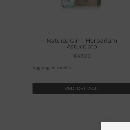
Naturæ Gin – Herbarium
Astucciato
€
47.00
Aggiungi al carrello
VEDI DETTAGLI