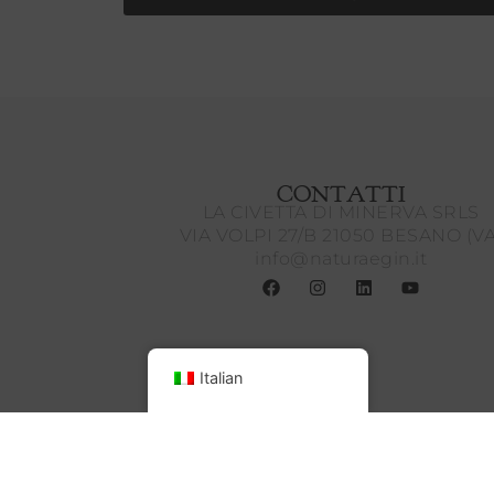
CONTATTI
LA CIVETTA DI MINERVA SRLS
VIA VOLPI 27/B 21050 BESANO (VA
info@naturaegin.it
Italian