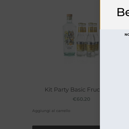
B
N
Kit Party Basic Fructetum
€
60.20
Aggiungi al carrello