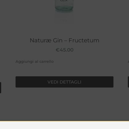
Naturæ Gin – Fructetum
€
45.00
Aggiungi al carrello
VEDI DETTAGLI