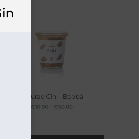
in
Naturae Gin – Babbà
€
10.00
-
€
50.00
Scegli