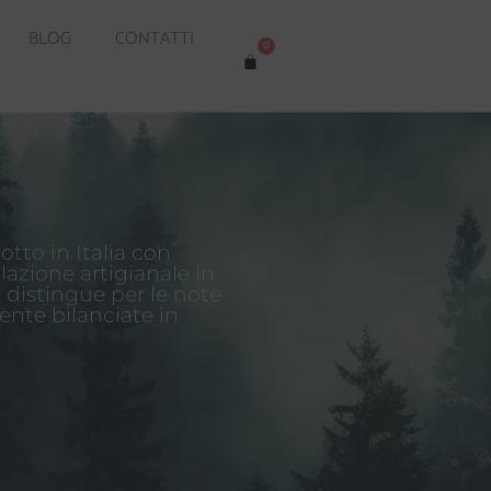
BLOG
CONTATTI
0
to in Italia con
llazione artigianale in
si distingue per le note
ente bilanciate in