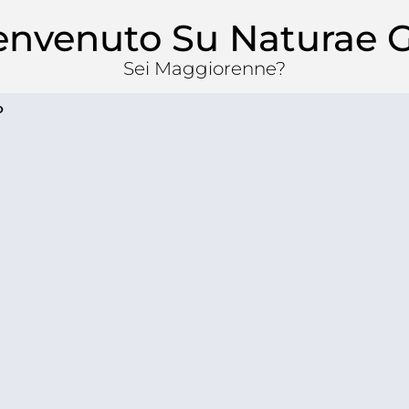
envenuto Su Naturae G
Sei Maggiorenne?
O
Kit Party Premium Fructetum &
Herbarium
€
109.30
Aggiungi al carrello