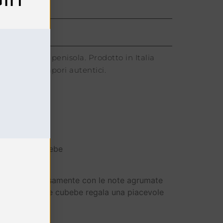
 della nostra penisola. Prodotto in Italia
 amanti dei sapori autentici.
dolo, pepe cubebe
fondono armoniosamente con le note agrumate
eziato del pepe cubebe regala una piacevole