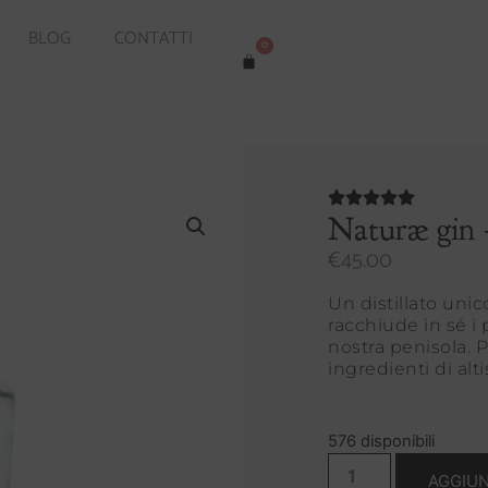
BLOG
CONTATTI
0
Naturæ gin 
€
45.00
Un distillato uni
racchiude in sé i 
nostra penisola. P
ingredienti di alt
576 disponibili
AGGIUN