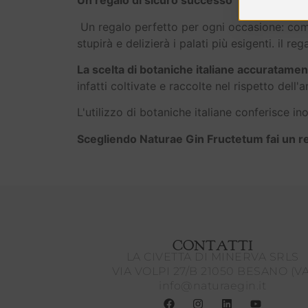
Un regalo di sicuro successo
Un regalo perfetto per ogni occasione: compl
stupirà e delizierà i palati più esigenti. il re
La scelta di botaniche italiane accuratame
infatti coltivate e raccolte nel rispetto dell'
L'utilizzo di botaniche italiane conferisce in
Scegliendo Naturae Gin Fructetum fai un re
CONTATTI
LA CIVETTA DI MINERVA SRLS
VIA VOLPI 27/B 21050 BESANO (VA
info@naturaegin.it