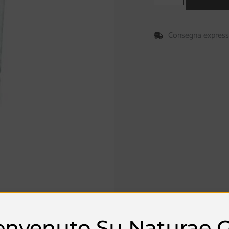
Consegna express i
envenuto Su Naturae G