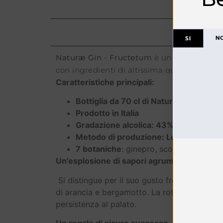
N
SI
Naturæ Gin - Fructetum
è un distillato uni
con ingredienti di altissima qualità, si dis
Caratteristiche principali:
Bottiglia da 70 cl di Naturae Gin Fruc
Prodotto in Italia
Gradazione alcolica: 43% vol.
Metodo di produzione: London Dry Gi
7 botaniche
: ginepro, scorza di aranc
Un'esplosione di sapori agrumati e freschi
Si distingue per il suo gusto fresco e frut
di arancia e bergamotto. La rotondità della
persistenza al palato.