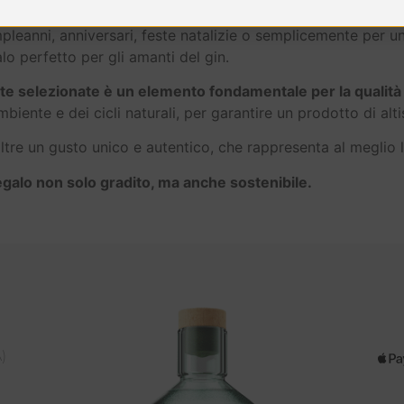
eanni, anniversari, feste natalizie o semplicemente per un
galo perfetto per gli amanti del gin.
nte selezionate è un elemento fondamentale per la qualità
ambiente e dei cicli naturali, per garantire un prodotto di alt
oltre un gusto unico e autentico, che rappresenta al meglio la
galo non solo gradito, ma anche sostenibile.
)