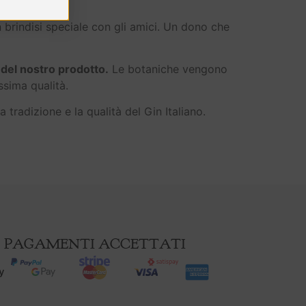
 brindisi speciale con gli amici. Un dono che
 del nostro prodotto.
Le botaniche vengono
issima qualità.
 tradizione e la qualità del Gin Italiano.
PAGAMENTI ACCETTATI