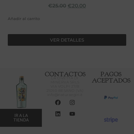
€
25.00
€
20.00
Añadir al carrito
VER DETALLES
CONTACTOS
PAGOS
LA CIVETTA DI
ACEPTADOS
MINERVA SRLS
VIA VOLPI 27/B
21050 BESANO (VA)
info@naturaegin.it
IR A LA
TIENDA