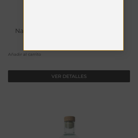
Naturæ Gin - Fructetum Astucciato
€
49.00
Añadir al carrito
VER DETALLES