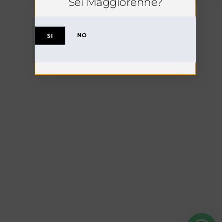
Sei Maggiorenne?
NO
SI