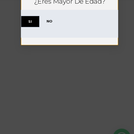
¿Eres Mayor De Edad?
NO
SI