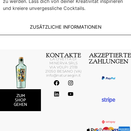
zu werden. Lass dich von deiner Kreativität inspirieren
und kreiere unvergessliche Cocktails.
ZUSÄTZLICHE INFORMATIONEN
KONTAKTE
AKZEPTIERT
LA CIVETTA DI
ZAHLUNGEN
MINERVA SRLS
VIA VOLPI 27/B
21050 BESANO (VA)
info@naturaegin.it
ZUM
SHOP
GEHEN